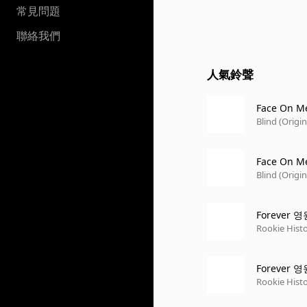
常見問題
聯絡我們
人氣鈴聲
Face On M
Blind (Origin
Face On Me 
Blind (Origin
Forever 
Rookie Hist
Forever 영
Rookie Hist