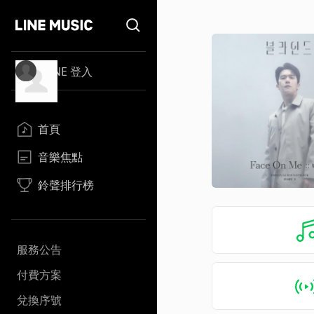
LINE 登入
首頁
音樂焦點
鈴聲排行榜
服務公告
付費方案
兌換序號