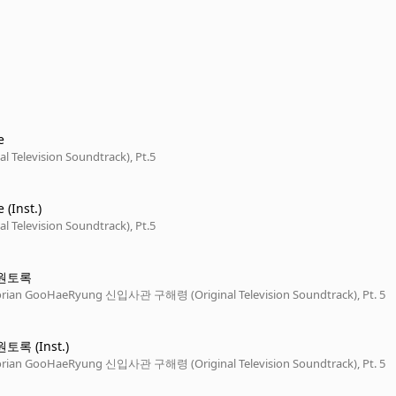
e
al Television Soundtrack), Pt.5
(Inst.)
al Television Soundtrack), Pt.5
영원토록
orian GooHaeRyung 신입사관 구해령 (Original Television Soundtrack), Pt. 5
원토록 (Inst.)
orian GooHaeRyung 신입사관 구해령 (Original Television Soundtrack), Pt. 5