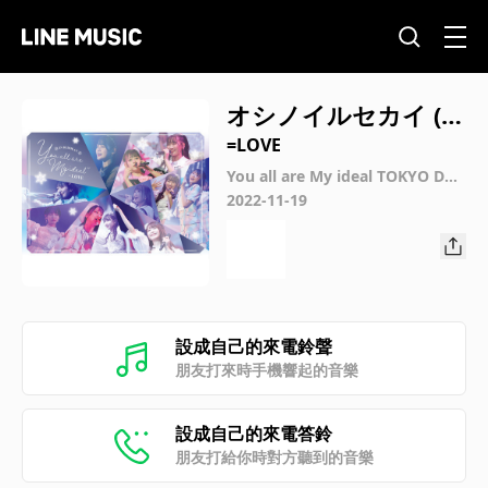
オシノイルセカイ (ユ
ーオールアーマイア
=LOVE
イディールトウキョ
You all are My ideal TOKYO DO
ME CITY HALL Concert
2022-11-19
ウドームシティホー
ルコンサート)
設成自己的來電鈴聲
朋友打來時手機響起的音樂
設成自己的來電答鈴
朋友打給你時對方聽到的音樂