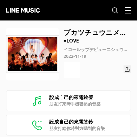
ブカツチュウニメガ
アウナッテオモッテ
=LOVE
タンダ (イコールラブ
イコールラブデビューニシュウネ
ンキネンコンサート
2022-11-19
デビューニシュウネ
ンキネンコンサート)
設成自己的來電鈴聲
朋友打來時手機響起的音樂
設成自己的來電答鈴
朋友打給你時對方聽到的音樂