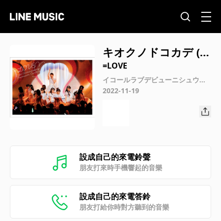
キオクノドコカデ (イ
コールラブデビュー
=LOVE
ニシュウネンキネン
イコールラブデビューニシュウネ
ンキネンコンサート
2022-11-19
コンサート)
設成自己的來電鈴聲
朋友打來時手機響起的音樂
設成自己的來電答鈴
朋友打給你時對方聽到的音樂