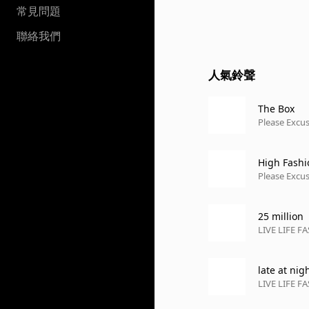
常見問題
聯絡我們
人氣鈴聲
The Box
Please Excus
High Fashi
Please Excus
25 million
LIVE LIFE FA
late at nig
LIVE LIFE FA