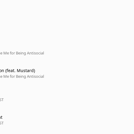
e Me for Being Antisocial
on (feat. Mustard)
e Me for Being Antisocial
ST
ht
ST