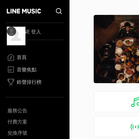
LINE 登入
首頁
音樂焦點
鈴聲排行榜
服務公告
付費方案
兌換序號