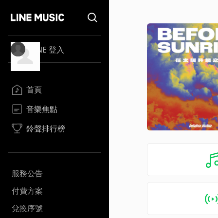
LINE 登入
首頁
音樂焦點
鈴聲排行榜
服務公告
付費方案
兌換序號