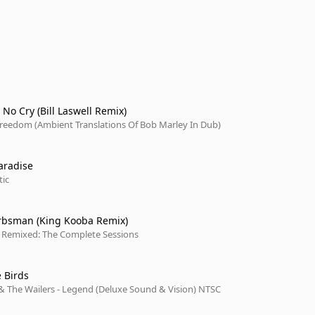
o Cry (Bill Laswell Remix)
reedom (Ambient Translations Of Bob Marley In Dub)
aradise
tic
rbsman (King Kooba Remix)
, Remixed: The Complete Sessions
e Birds
& The Wailers - Legend (Deluxe Sound & Vision) NTSC