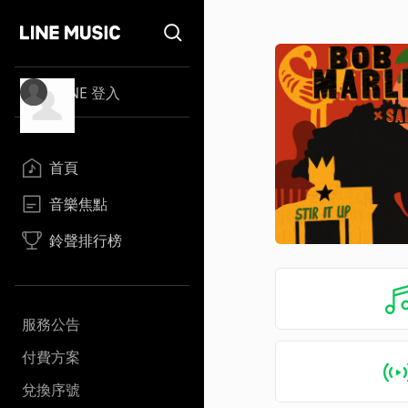
LINE 登入
首頁
音樂焦點
鈴聲排行榜
服務公告
付費方案
兌換序號