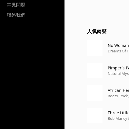
常見問題
聯絡我們
人氣鈴聲
No Woman N
Dreams Of F
Pimper's P
Natural Mys
African He
Roots, Rock
Three Littl
Bob Marley 