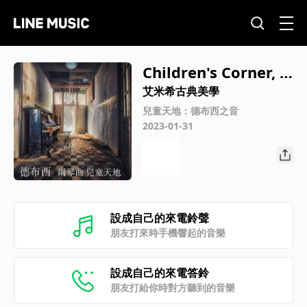
Children's Corner, L.
113: IV. The Snow is
艾米希古典美學
Dancing
兒童天地：德布西之音
2023-01-31
設成自己的來電鈴聲
朋友打來時手機響起的音樂
設成自己的來電答鈴
朋友打給你時對方聽到的音樂