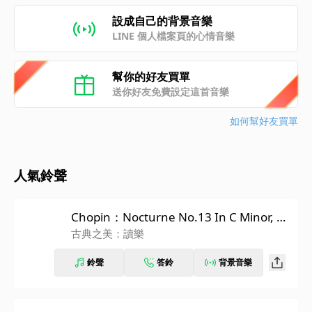
設成自己的背景音樂
LINE 個人檔案頁的心情音樂
幫你的好友買單
送你好友免費設定這首音樂
如何幫好友買單
人氣鈴聲
Chopin：Nocturne No.13 In C Minor, O
p.48 No.1
古典之美：讀樂
鈴聲
答鈴
背景音樂