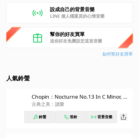
設成自己的背景音樂
LINE 個人檔案頁的心情音樂
幫你的好友買單
送你好友免費設定這首音樂
如何幫好友買單
人氣鈴聲
Chopin：Nocturne No.13 In C Minor, O
p.48 No.1
古典之美：讀樂
鈴聲
答鈴
背景音樂