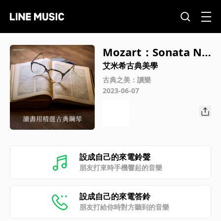
Mozart：Sonata N
o. 11 in A major, K.
艾米希古典美學
331 - II. Menuetto
古典之美：讀樂
2023-06-07
設成自己的來電鈴聲
朋友打來時手機響起的音樂
設成自己的來電答鈴
朋友打給你時對方聽到的音樂