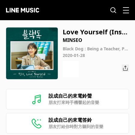
Love Yourself (Instr
umental)
MINSEO
Black Dog : Being a Teacher, Pt.
4 (Original Television Soundtrac
2020-01-28
k)
設成自己的來電鈴聲
朋友打來時手機響起的音樂
設成自己的來電答鈴
朋友打給你時對方聽到的音樂