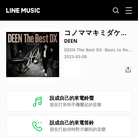
コノママキミダケヲ
ウバイサリタイディ
DEEN
ーンザベストデラッ
DEEN The Best DX -Basic to Res
pect- (Special Edition)
2023-03-08
クス
設成自己的來電鈴聲
朋友打來時手機響起的音樂
設成自己的來電答鈴
朋友打給你時對方聽到的音樂