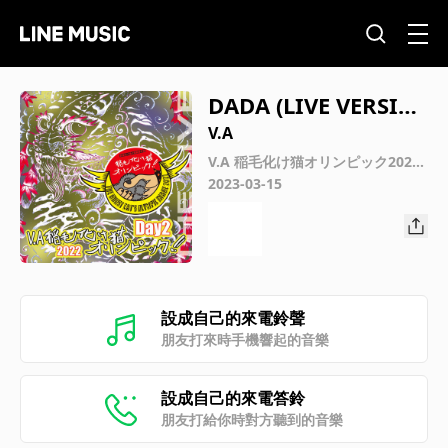
DADA (LIVE VERSIO
N)
V.A
V.A 稲毛化け猫オリンピック2022
Day2 (LIVE VERSION)
2023-03-15
設成自己的來電鈴聲
朋友打來時手機響起的音樂
設成自己的來電答鈴
朋友打給你時對方聽到的音樂