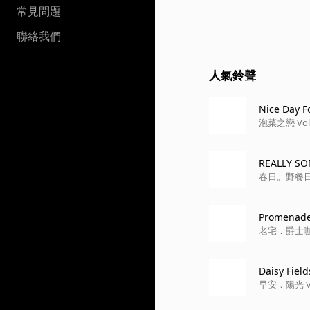
常見問題
聯絡我們
人氣鈴聲
Nice Day F
REALLY S
春日。野餐日 : S
Promenade
老宅．爵士咖啡廳 
Daisy Field
早安．陽光 Vol.