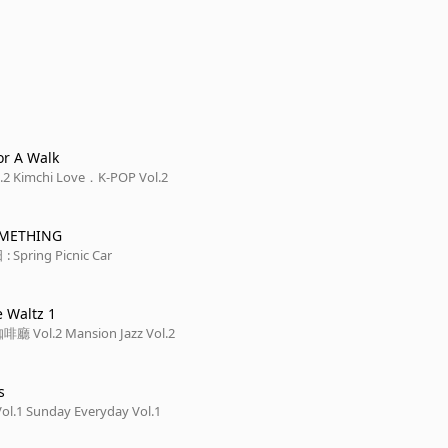
or A Walk
泡菜之戀 Vol.2 Kimchi Love．K-POP Vol.2
OMETHING
pring Picnic Car
 Waltz 1
Vol.2 Mansion Jazz Vol.2
s
1 Sunday Everyday Vol.1