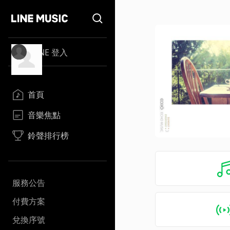
LINE 登入
首頁
音樂焦點
鈴聲排行榜
服務公告
付費方案
兌換序號