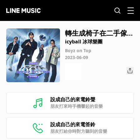
轉生成椅子在二手傢俱
店等待邂逅的我是否搞
icyball 冰球樂團
錯了什麼 (Sit Down P
Boyz on Top
2023-06-09
lease)
設成自己的來電鈴聲
朋友打來時手機響起的音樂
設成自己的來電答鈴
朋友打給你時對方聽到的音樂