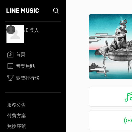
LINE 登入
首頁
音樂焦點
鈴聲排行榜
服務公告
付費方案
兌換序號