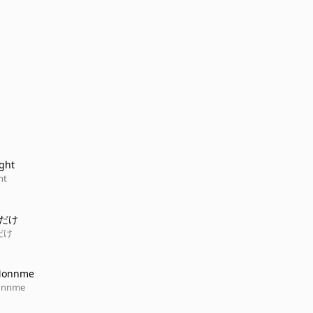
ight
ht
Aだけ
だけ
Monnme
onnme