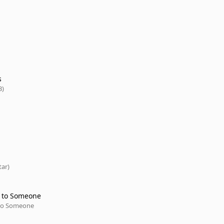
s
3)
tar)
 to Someone
to Someone