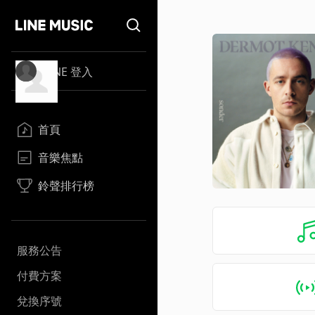
LINE 登入
首頁
音樂焦點
鈴聲排行榜
服務公告
付費方案
兌換序號