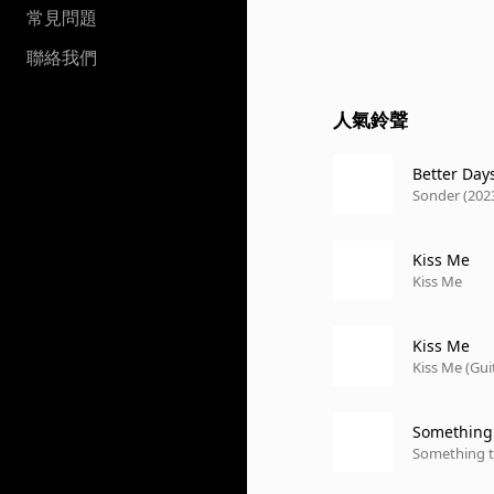
常見問題
聯絡我們
人氣鈴聲
Better Day
Sonder (202
Kiss Me
Kiss Me
Kiss Me
Kiss Me (Gui
Something
Something 