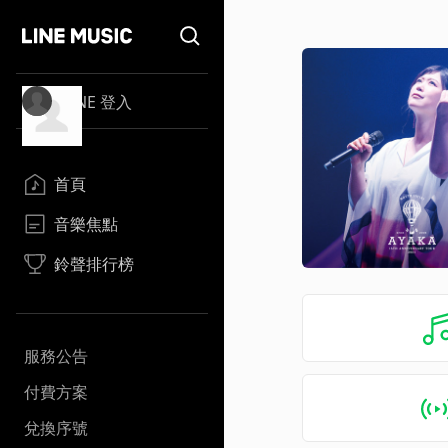
LINE 登入
首頁
音樂焦點
鈴聲排行榜
服務公告
付費方案
兌換序號