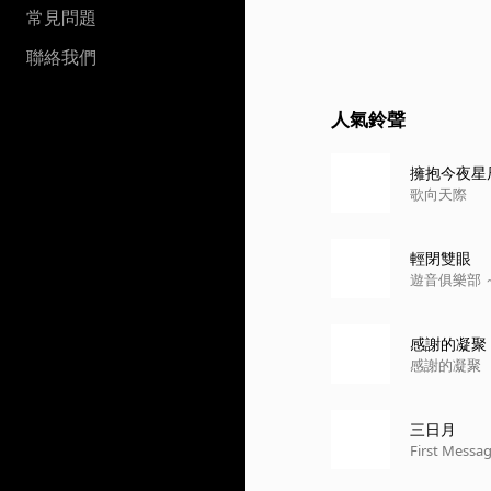
常見問題
聯絡我們
人氣鈴聲
擁抱今夜星
歌向天際
輕閉雙眼
遊音俱樂部 ～1
感謝的凝聚
感謝的凝聚
三日月
First Messa