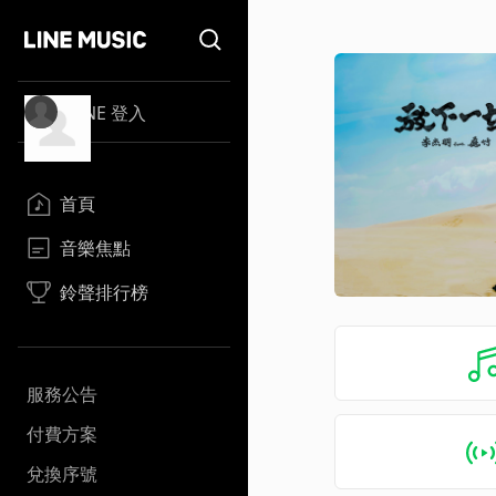
LINE 登入
首頁
音樂焦點
鈴聲排行榜
服務公告
付費方案
兌換序號