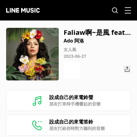
Faliaw啊~是風 feat.S
eptina Layan
Ado 阿洛
女人島
2023-06-27
設成自己的來電鈴聲
朋友打來時手機響起的音樂
設成自己的來電答鈴
朋友打給你時對方聽到的音樂