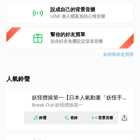
設成自己的背景音樂
LINE 個人檔案頁的心情音樂
幫你的好友買單
送你好友免費設定這首音樂
如何幫好友買單
人氣鈴聲
妖怪體操第一【日本人氣動畫「妖怪手
錶」片尾曲】
Break Out 妖怪體操第一
鈴聲
答鈴
背景音樂