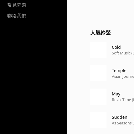
常見問題
聯絡我們
人氣鈴聲
Cold
Soft Music (
Temple
Asian Journ
May
Relax Time (
Sudden
As Seasons S