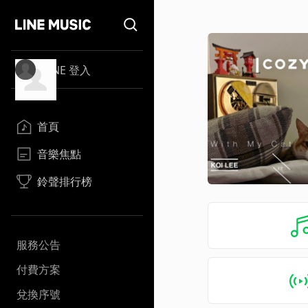
LINE 登入
首頁
音樂焦點
鈴聲排行榜
服務公告
付費方案
兌換序號