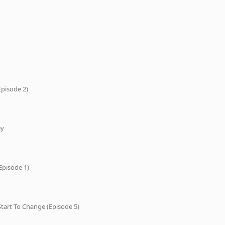
Episode 2)
ey
Episode 1)
tart To Change (Episode 5)