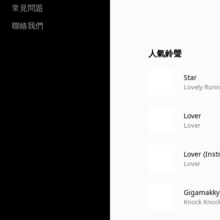
常見問題
聯絡我們
人氣鈴聲
Star
Lovely Runne
Lover
Lover
Lover (Ins
Lover
Gigamakkyo
Knock Knoc