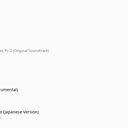
r, Pt. 2 (Original Soundtrack)
trumental)
 (Japanese Version)
k