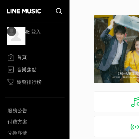
LINE 登入
首頁
音樂焦點
鈴聲排行榜
服務公告
付費方案
兌換序號