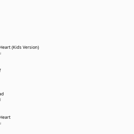
Heart (Kids Version)
u
f
ad
d
Heart
u