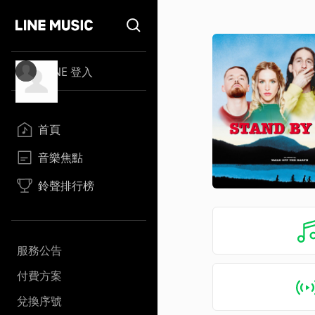
LINE 登入
首頁
音樂焦點
鈴聲排行榜
服務公告
付費方案
兌換序號