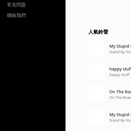
常見問題
聯絡我們
人氣鈴聲
My Stupid 
Stand By Yo
happy stuf
happy stuff
On The Ro
On The Roa
My Stupid 
Stand By Yo