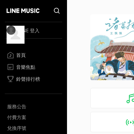
LINE 登入
首頁
音樂焦點
鈴聲排行榜
服務公告
付費方案
兌換序號