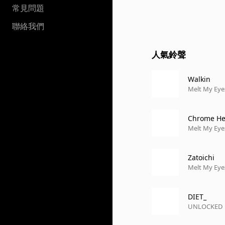
常見問題
聯絡我們
人氣鈴聲
Walkin
Melt My Eyez
Chrome He
Melt My Eyez
Zatoichi
Melt My Eye
DIET_
UNLOCKED