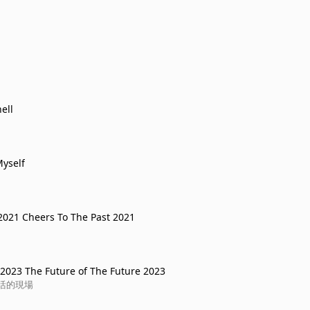
ell
yself
跟往事乾杯2021 Cheers To The Past 2021
3 The Future of The Future 2023
e 生活的現場