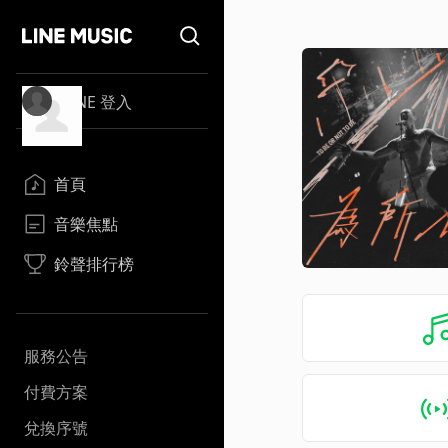
LINE 登入
首頁
音樂焦點
鈴聲排行榜
服務公告
付費方案
兌換序號