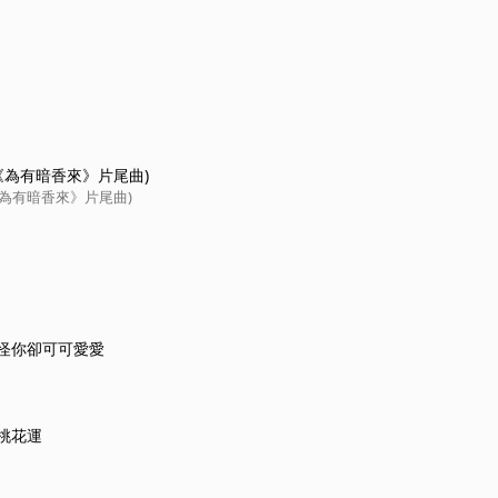
《為有暗香來》片尾曲)
《為有暗香來》片尾曲)
怪你卻可可愛愛
桃花運