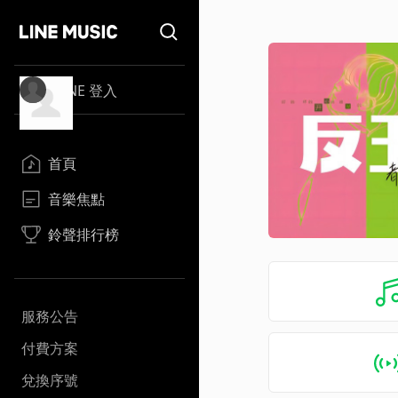
LINE 登入
首頁
音樂焦點
鈴聲排行榜
服務公告
付費方案
兌換序號