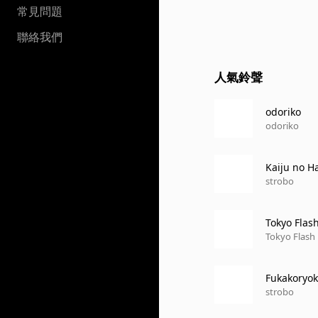
常見問題
聯絡我們
人氣鈴聲
odoriko
odoriko
Kaiju no H
strobo
Tokyo Flas
Tokyo Flash
Fukakoryo
strobo