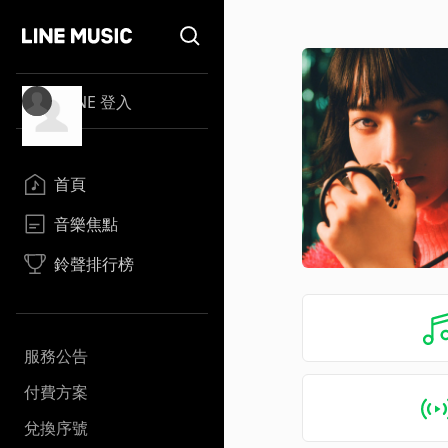
LINE 登入
首頁
音樂焦點
鈴聲排行榜
服務公告
付費方案
兌換序號