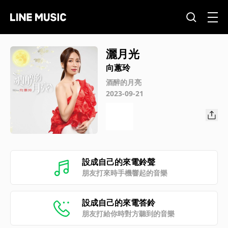
灑月光
向蕙玲
酒醉的月亮
2023-09-21
設成自己的來電鈴聲
朋友打來時手機響起的音樂
設成自己的來電答鈴
朋友打給你時對方聽到的音樂