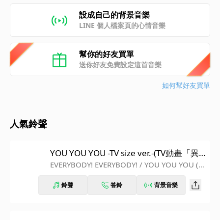
設成自己的背景音樂
LINE 個人檔案頁的心情音樂
幫你的好友買單
送你好友免費設定這首音樂
如何幫好友買單
人氣鈴聲
YOU YOU YOU -TV size ver.-(TV動畫「異
世界魔王與召喚少女的奴隸魔術」片尾曲)
EVERYBODY! EVERYBODY! / YOU YOU YOU (T
V size ver.)
鈴聲
答鈴
背景音樂