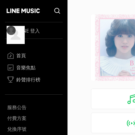
LINE 登入
首頁
音樂焦點
鈴聲排行榜
服務公告
付費方案
兌換序號