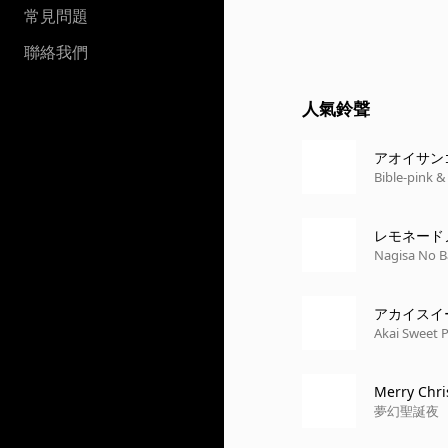
常見問題
聯絡我們
人氣鈴聲
アオイサン
Bible-pink & 
レモネード
Nagisa No B
アカイスイ
Akai Sweet 
Merry Chr
夢幻聖誕夜