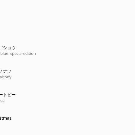
ゴショウ
blue- special edition
ノナツ
alcony
ートピー
Pea
istmas