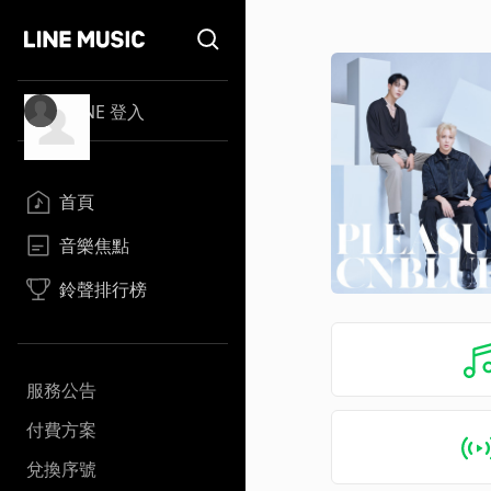
LINE 登入
首頁
音樂焦點
鈴聲排行榜
服務公告
付費方案
兌換序號