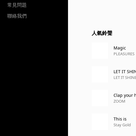
常見問題
聯絡我們
人氣鈴聲
Magic
PLEASURES
LET IT SHI
LET IT SHIN
Clap your 
ZOOM
This is
Stay Gold