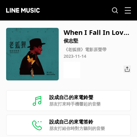
When I Fall In Love
（《老狐狸》電影片尾
侯志堅
曲）
《老狐狸》電影原聲帶
2023-11-14
設成自己的來電鈴聲
朋友打來時手機響起的音樂
設成自己的來電答鈴
朋友打給你時對方聽到的音樂