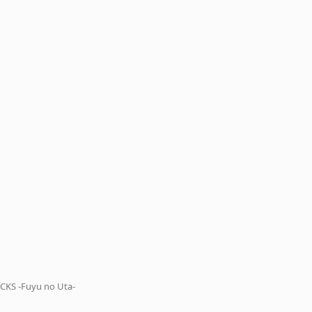
CKS -Fuyu no Uta-