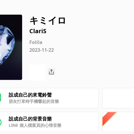
キミイロ
ClariS
Folila
2023-11-22
設成自己的來電鈴聲
朋友打來時手機響起的音樂
設成自己的背景音樂
LINE 個人檔案頁的心情音樂