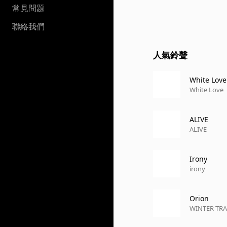
常見問題
聯絡我們
人氣鈴聲
White Love
White Love
ALIVE
ALIVE
Irony
irony
Orion
WINTER TRA