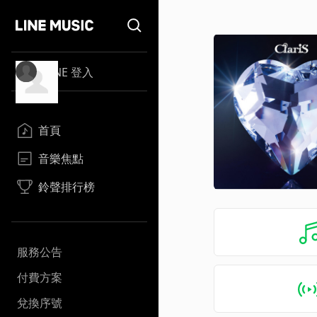
LINE 登入
首頁
音樂焦點
鈴聲排行榜
服務公告
付費方案
兌換序號