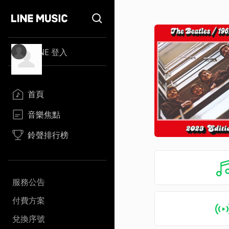
LINE 登入
首頁
音樂焦點
鈴聲排行榜
服務公告
付費方案
兌換序號