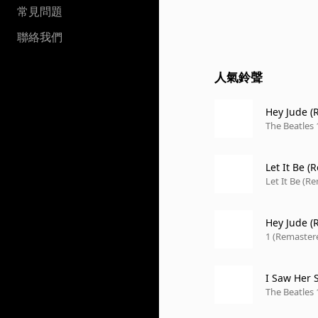
常見問題
聯絡我們
人氣鈴聲
Hey Jude (
The Beatles 
Let It Be 
Let It Be (R
Hey Jude (
1 (Remaster
I Saw Her 
The Beatles 