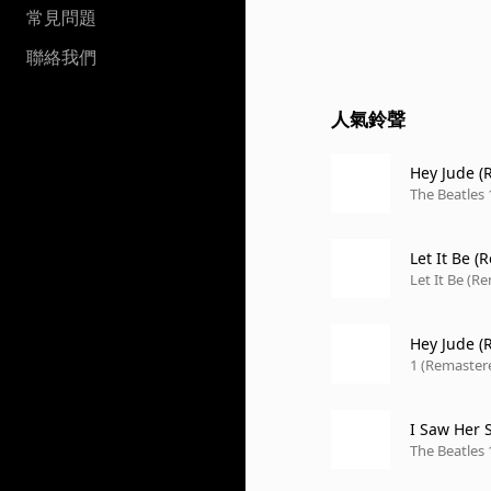
常見問題
聯絡我們
人氣鈴聲
Hey Jude (
The Beatles 
Let It Be 
Let It Be (R
Hey Jude (
1 (Remaster
I Saw Her 
The Beatles 