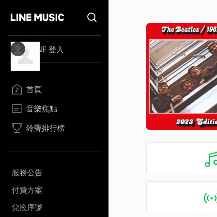
LINE 登入
首頁
音樂焦點
鈴聲排行榜
服務公告
付費方案
兌換序號