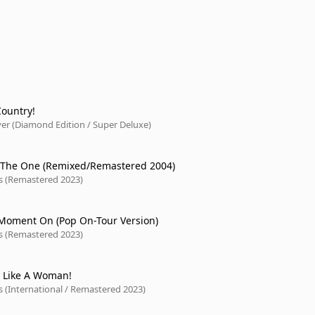
Country!
r (Diamond Edition / Super Deluxe)
ll The One (Remixed/Remastered 2004)
ts (Remastered 2023)
Moment On (Pop On-Tour Version)
ts (Remastered 2023)
l Like A Woman!
s (International / Remastered 2023)