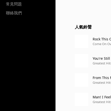
常見問題
聯絡我們
人氣鈴聲
Rock This 
Come On Ove
You're Sti
Greatest Hi
From This 
Greatest Hi
Man! I Fee
Greatest Hit