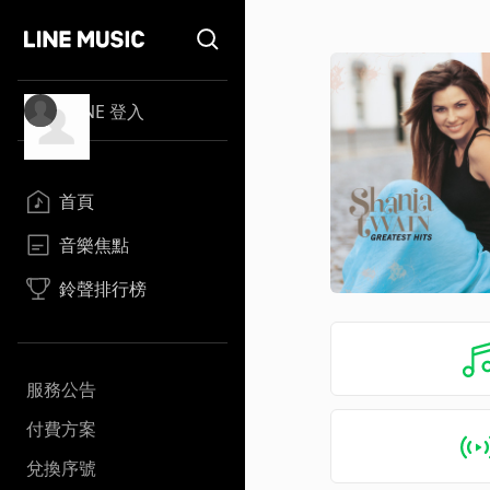
LINE 登入
首頁
音樂焦點
鈴聲排行榜
服務公告
付費方案
兌換序號