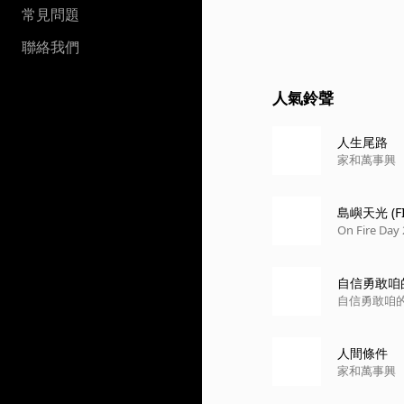
常見問題
聯絡我們
人氣鈴聲
人生尾路
家和萬事興
島嶼天光 (FIR
On Fire D
自信勇敢咱
自信勇敢咱
人間條件
家和萬事興