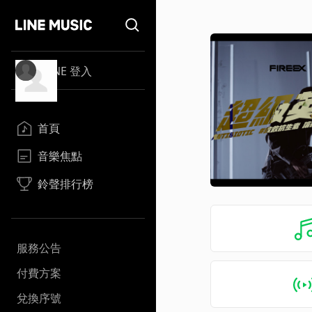
LINE 登入
首頁
音樂焦點
鈴聲排行榜
服務公告
付費方案
兌換序號