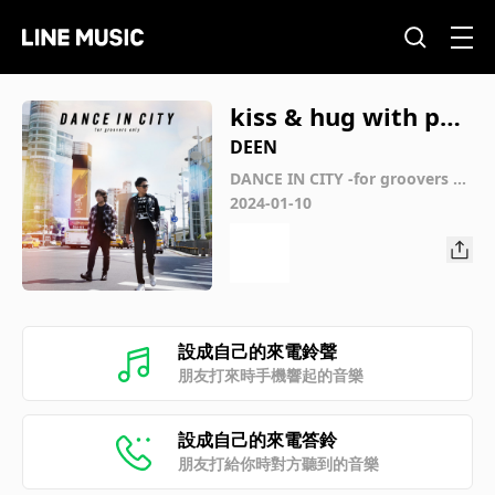
kiss & hug with pari
s match
DEEN
DANCE IN CITY -for groovers on
ly-
2024-01-10
設成自己的來電鈴聲
朋友打來時手機響起的音樂
設成自己的來電答鈴
朋友打給你時對方聽到的音樂