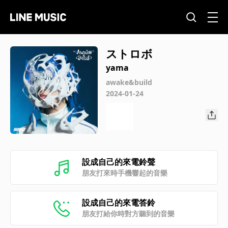
ストロボ
yama
awake&build
2024-01-24
設成自己的來電鈴聲
朋友打來時手機響起的音樂
設成自己的來電答鈴
朋友打給你時對方聽到的音樂