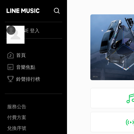
LINE 登入
首頁
音樂焦點
鈴聲排行榜
服務公告
付費方案
兌換序號