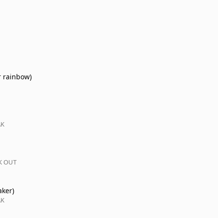
 rainbow)
AK
CK OUT
aker)
AK