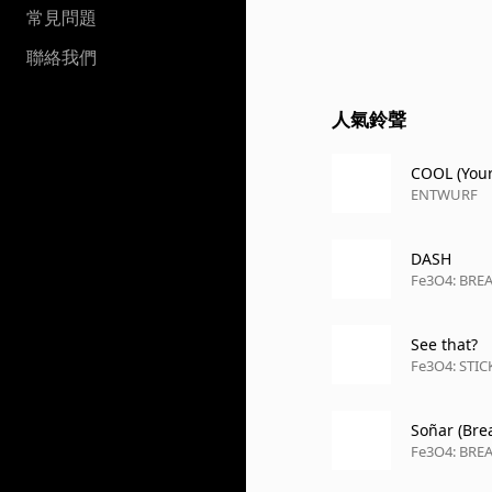
常見問題
聯絡我們
人氣鈴聲
COOL (Your
ENTWURF
DASH
Fe3O4: BRE
See that?
Fe3O4: STI
Soñar (Bre
Fe3O4: BRE