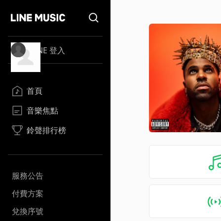
LINE 登入
首頁
音樂焦點
鈴聲排行榜
服務公告
付費方案
兌換序號