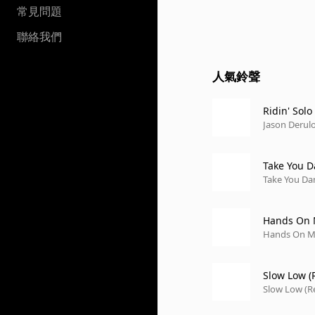
常見問題
聯絡我們
人氣鈴聲
Ridin' Solo
Jason Derul
Take You D
Take You Da
Hands On M
Hands On Me
Slow Low (R
Slow Low (Re