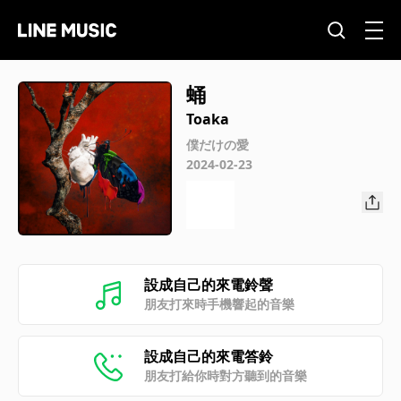
蛹
Toaka
僕だけの愛
2024-02-23
設成自己的來電鈴聲
朋友打來時手機響起的音樂
設成自己的來電答鈴
朋友打給你時對方聽到的音樂