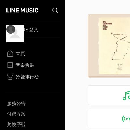
LINE 登入
首頁
音樂焦點
鈴聲排行榜
服務公告
付費方案
兌換序號