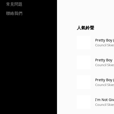
常見問題
聯絡我們
人氣鈴聲
Pretty Boy 
Council Skie
Pretty Boy
Council Skie
Pretty Boy
Council Skie
I'm Not Gi
Council Skie