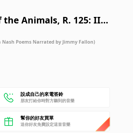
 the Animals, R. 125: II.
gden Nash Poem)
en Nash Poems Narrated by Jimmy Fallon)
設成自己的來電答鈴
朋友打給你時對方聽到的音樂
幫你的好友買單
送你好友免費設定這首音樂