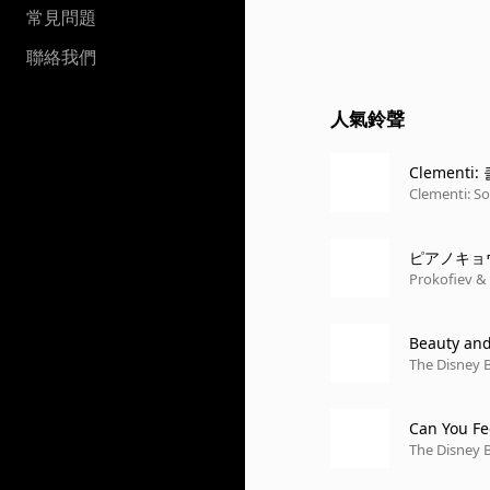
常見問題
聯絡我們
人氣鈴聲
Clementi
Clementi: So
ピアノキョ
クショウア
Prokofiev &
Beauty and
The Disney 
Can You Fe
The Disney 