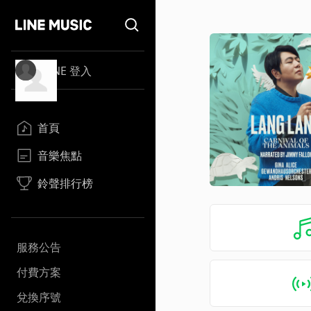
LINE 登入
首頁
音樂焦點
鈴聲排行榜
服務公告
付費方案
兌換序號