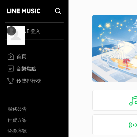
LINE 登入
首頁
音樂焦點
鈴聲排行榜
服務公告
付費方案
兌換序號