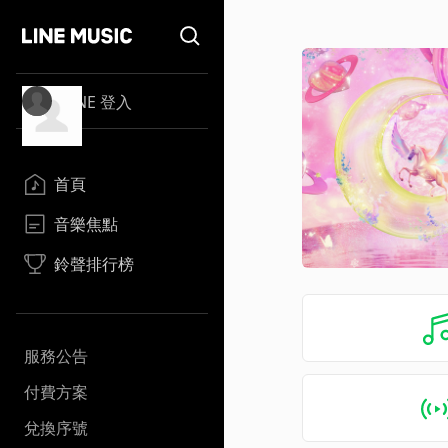
LINE 登入
首頁
音樂焦點
鈴聲排行榜
服務公告
付費方案
兌換序號