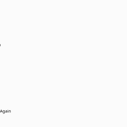
n
 Again