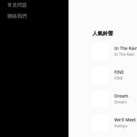
常見問題
聯絡我們
人氣鈴聲
In The Rai
In The Rain
FINE
FINE
Dream
Dream
We'll Meet
Nabiya