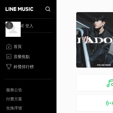
LINE 登入
首頁
音樂焦點
鈴聲排行榜
服務公告
付費方案
兌換序號