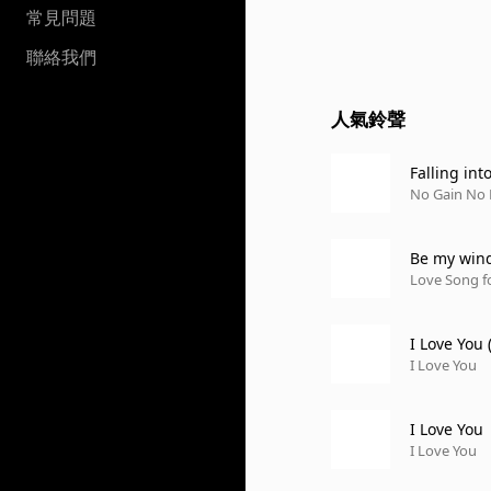
常見問題
聯絡我們
人氣鈴聲
Falling int
No Gain No L
Be my win
Love Song fo
I Love You 
I Love You
I Love You
I Love You