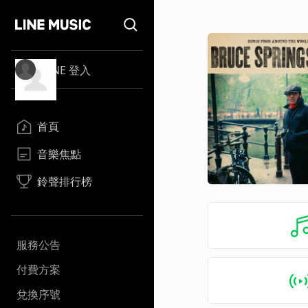
LINE 登入
首頁
音樂焦點
鈴聲排行榜
服務公告
付費方案
兌換序號