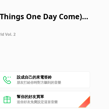
g Things One Day Come)
 Hague, Holland - 6/14/20
d Vol. 2
設成自己的來電答鈴
朋友打給你時對方聽到的音樂
幫你的好友買單
送你好友免費設定這首音樂