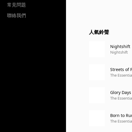
常見問題
聯絡我們
人氣鈴聲
Nightshift
Nightshift
Streets of 
The Essentia
Glory Days
The Essentia
Born to Ru
The Essentia