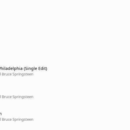
Philadelphia (Single Edit)
l Bruce Springsteen
l Bruce Springsteen
n
l Bruce Springsteen