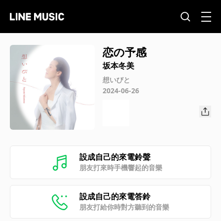
恋の予感
坂本冬美
想いびと
2024-06-26
設成自己的來電鈴聲
朋友打來時手機響起的音樂
設成自己的來電答鈴
朋友打給你時對方聽到的音樂