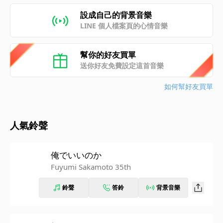
設成自己的背景音樂
LINE 個人檔案頁的心情音樂
幫你的好友買單
送你好友免費設定這首音樂
如何幫好友買單
人氣鈴聲
俺でいいのか
Fuyumi Sakamoto 35th
鈴聲
答鈴
背景音樂